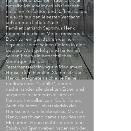
Familie einer bizarren Tradition: Man
betreibt Meuchelmord als Geschäft -
mit einer Perfektion und Raffinesse, die
nie auch nur den leisesten Verdacht
aufkommen ließen. Auch
Familienpatriarch Septimus Henk
beherrschte dieses Metier meisterhaft.
Doch vor einigen Jahren war nun
Septimus selbst seinen Opfern in eine
bessere Welt gefolgt und hinterließ
seinen Erben ein beträchtliches
Vermögen. Bei der
Testamentseröffnung auf Monument
House, dem Familien-Stammsitz der
Henks, ereigneten sich eine Reihe
merkwürdiger "Unfälle", denen
nacheinander alle direkten Erben und
sogar der Testamentsvollstrecker
Pennworthy selbst zum Opfer fielen.
Auch die letzte Universalerbin des
Henkschen Familienbesitzes, Monica
Henk, verschwand damals spurlos und
Monument House steht seitdem leer.
Staub und Spinnweben haben sich der