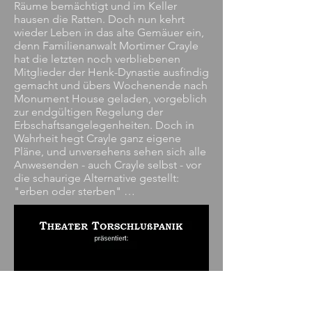
Räume bemächtigt und im Keller
hausen die Ratten. Doch nun kehrt
wieder Leben in das alte Gemäuer ein,
denn Familienanwalt Mortimer Crayle
hat die letzten noch verbliebenen
Mitglieder der Henk-Dynastie ausfindig
gemacht und übers Wochenende nach
Monument House geladen, vorgeblich
zur endgültigen Regelung der
Erbschaftsangelegenheiten. Doch in
Wahrheit hegt Crayle ganz eigene
Pläne, und unversehens sehen sich alle
Anwesenden - auch Crayle selbst - vor
die schaurige Alternative gestellt:
"erben oder sterben" …