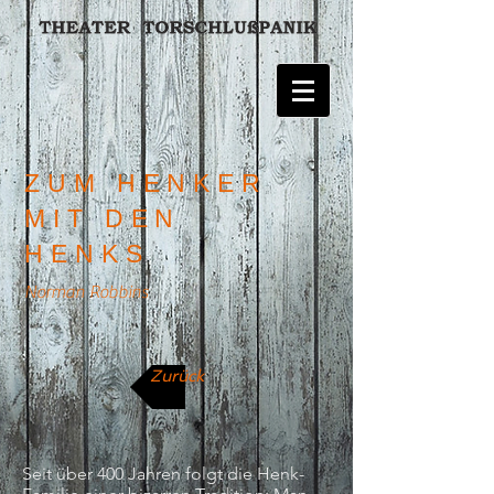
ZUM HENKER
MIT DEN
HENKS
Norman Robbins
Zurück
Seit über 400 Jahren folgt die Henk-