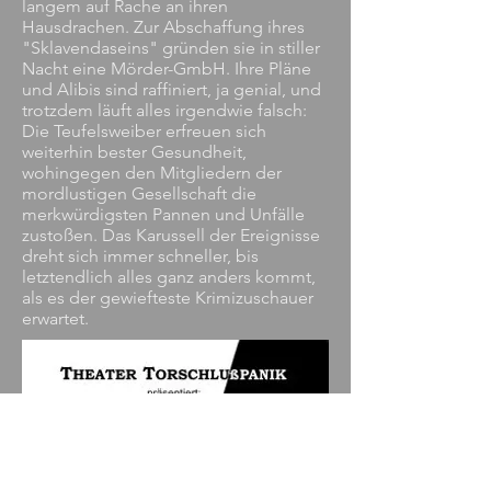
langem auf Rache an ihren
Hausdrachen. Zur Abschaffung ihres
"Sklavendaseins" gründen sie in stiller
Nacht eine Mörder-GmbH. Ihre Pläne
und Alibis sind raffiniert, ja genial, und
trotzdem läuft alles irgendwie falsch:
Die Teufelsweiber erfreuen sich
weiterhin bester Gesundheit,
wohingegen den Mitgliedern der
mordlustigen Gesellschaft die
merkwürdigsten Pannen und Unfälle
zustoßen. Das Karussell der Ereignisse
dreht sich immer schneller, bis
letztendlich alles ganz anders kommt,
als es der gewiefteste Krimizuschauer
erwartet.