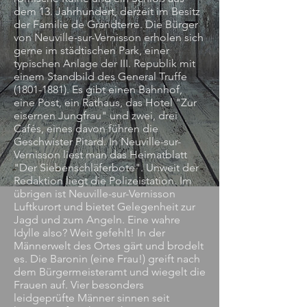
dem 13. Jahrhundert, derzeit im Besitz
der Familie de Grandterre. Die Bürger
von Neuville-sur-Vernisson erholen sich
gerne im städtischen Park, einer
typischen Anlage der III. Republik mit
einem Standbild des General Truffe
(1801-1881)
. Es gibt einen Bahnhof,
eine Post, ein Rathaus, das Hotel "Zur
eisernen Jungfrau" und zwei, drei
Cafés, eines davon führen die
Geschwister Pitard. In Neuville-sur-
Vernisson liest man das Heimatblatt
"Der Siebenschläferbote". Unweit der
Redaktion liegt die Polizeistation. Im
übrigen ist Neuville-sur-Vernisson
Luftkurort und bietet Gelegenheit zur
Jagd und zum Angeln. Eine wahre
Idylle also? Weit gefehlt! In der
Männerwelt des Ortes gärt und brodelt
es. Die Baronin (eine Frau!) greift nach
dem Bürgermeisteramt und wiegelt die
Frauen auf. Vier besonders
leidgeprüfte Männer sinnen seit