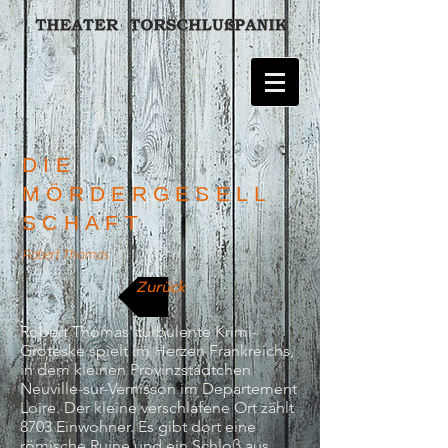
DIE
MÖRDERGESELL
SCHAFT
Robert Thomas
Zurück
Robert Thomas' turbulente Krimi-
Groteske spielt im Herzen Frankreichs,
in dem kleinen Provinzstädtchen
Neuville-sur-Vernisson im Departement
Loire. Der kleine verschlafene Ort zählt
8703 Einwohner. Es gibt dort eine
römische Ruine und ein Schloß aus