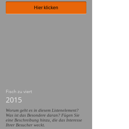
Hier klicken
Fisch zu viert
2015
Worum geht es in diesem Listenelement?
Was ist das Besondere daran? Fügen Sie
eine Beschreibung hinzu, die das Interesse
Ihrer Besucher weckt.