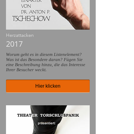
Herzattacken
2017
Worum geht es in diesem Listenelement?
Was ist das Besondere daran? Fügen Sie
eine Beschreibung hinzu, die das Interesse
Ihrer Besucher weckt.
Hier klicken