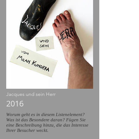
Jacques und sein Herr
2016
Worum geht es in diesem Listenelement?
Was ist das Besondere daran? Fügen Sie
eine Beschreibung hinzu, die das Interesse
Ihrer Besucher weckt.