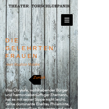
DIE
GELEHRTEN
FRAUEN
Jean Baptiste Molière
Zurück
Was Chrysale, wohlhabender Bürger
und harmoniebedürftiger Ehemann,
hat es mit seiner Sippe nicht leicht.
Seine dominante Ehefrau Philaminte,
seine eigenwillige Schwester und auch