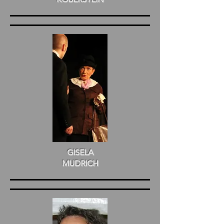
GISELA
MUDRICH