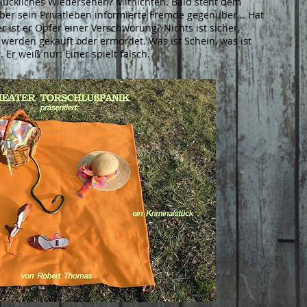
glückliches Wiedersehen? Mitnichten. Bald steht dem
ber sein Privatleben informierte Fremde gegenüber... Hat
r ist er Opfer einer Verschwörung? Nichts ist sicher,
werden gekauft oder ermordet. Was ist Schein, was ist
. Er weiß nur: Einer spielt falsch.