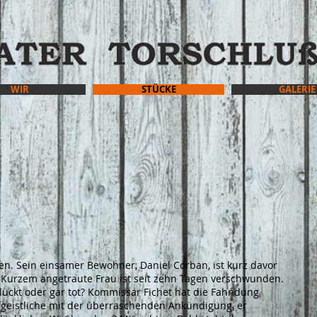
WIR
STÜCKE
GALERIE
pen. Sein einsamer Bewohner, Daniel Corban, ist kurz davor
 Kurzem angetraute Frau ist seit zehn Tagen verschwunden.
glückt oder gar tot? Kommissar Fichet hat die Fahndung
rfgeistliche mit der überraschenden Ankündigung, er