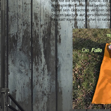
brächte die Vermisste zurück: Ein 
entgeisterten Daniel eine bestens ü
Daniel sein Gedächtnis verloren ode
Zeugen tauchen auf, verschwinden, 
Realität? Kommissar Fichet ist ratlos