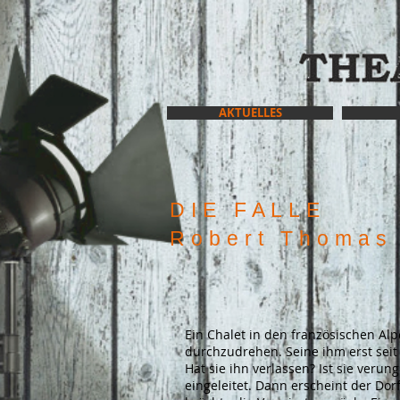
AKTUELLES
DIE FALLE
Robert Thomas
Ein Chalet in den französischen Al
durchzudrehen. Seine ihm erst seit
Hat sie ihn verlassen? Ist sie verun
eingeleitet. Dann erscheint der Do