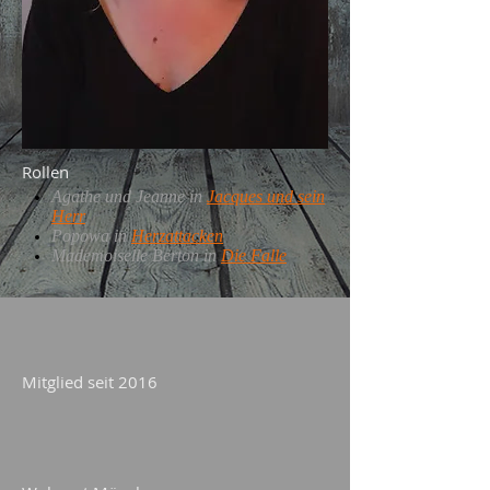
Rollen
Agathe und Jeanne in
Jacques und sein
Herr
Popowa in
Herzattacken
Mademoiselle Berton in
Die Falle
Mitglied seit 2016