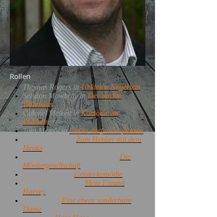
Rollen
Thomas Rogers in
10 kleine Negerlein
Selsdon Mowbray in
Der nackte
Wahnsinn
Colonel Melkett in
Komödie im
Dunkeln
Toto Merelli in
Otello darf nicht platzen
Vernon Previtt in
Zum Henker mit dem
Henks
Baron Adrien de Grandterre in
Die
Mördergesellschaft
Butler Georgein
Geisterkomödie
Elwood P. Dowd in
Mein Freund
Harvey
Hannibal in
Eine etwas sonderbare
Dame