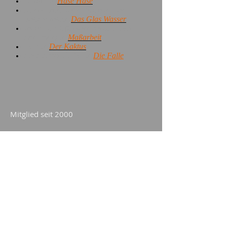
Gerard in
Hase Hase
Henry Saint-John, Viscount von
Bolingbrokein
Das Glas Wasser
Jacob A. Pfefferkorn sowie Meyer
Landsberg in
Maßarbeit
Cem in
Der Kaktus
Kommissar Fichet in
Die Falle
Mitglied seit 2000
Wohnort München
Physiker