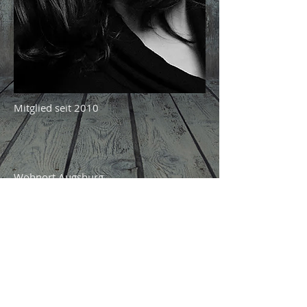
Mitglied seit 2010
Wohnort Augsburg
Make Up Artist (www.makeup-expert.de)
Zurück