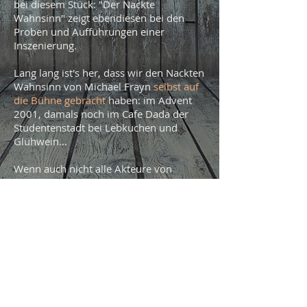
bei diesem Stück: "Der Nackte
Wahnsinn" zeigt ebendiesen bei den
Proben und Aufführungen einer
Inszenierung.
Lang lang ist's her, dass wir den Nackten
Wahnsinn von Michael Frayn
selbst auf
die Bühne gebracht
haben: im Advent
2001, damals noch im Cafe Dada der
Studentenstadt bei Lebkuchen und
Glühwein...
Wenn auch nicht alle Akteure von
damals dabei sein konnten, wir haben
herzlichst gelacht und schwelgten in
Erinnerungen an Sardinen, verlorene
Haftschalen ("Es ist die linke, Leute!"),
Taschen und Kartons (eben noch da,
jetzt weg!) und natürlich an Freddy,
Neddy und Teddy.
Weiter